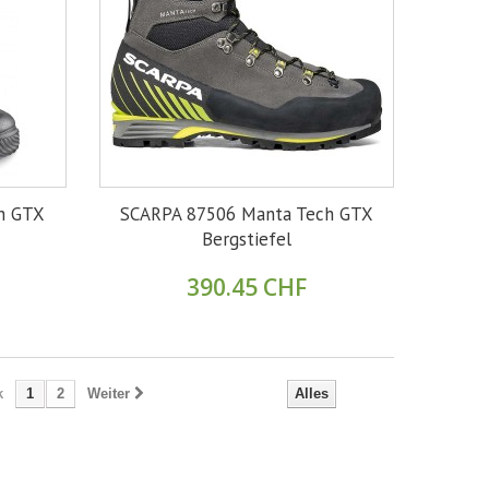
h GTX
SCARPA 87506 Manta Tech GTX
Bergstiefel
390.45 CHF
k
1
2
Weiter
Alles