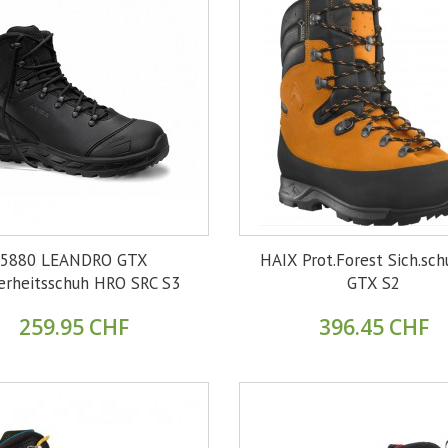
5880 LEANDRO GTX
HAIX Prot.Forest Sich.sch
erheitsschuh HRO SRC S3
GTX S2
259.95 CHF
396.45 CHF