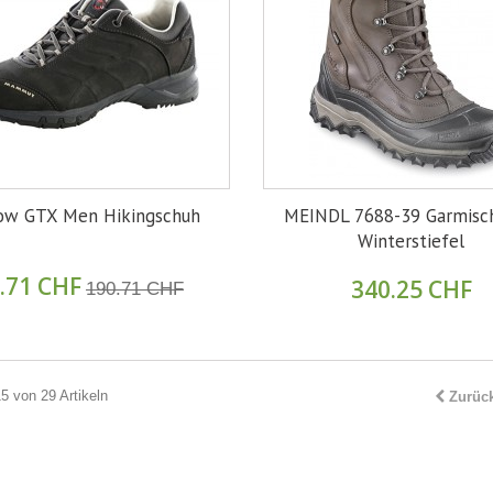
ow GTX Men Hikingschuh
MEINDL 7688-39 Garmisc
Winterstiefel
.71 CHF
340.25 CHF
190.71 CHF
15 von 29 Artikeln
Zurüc