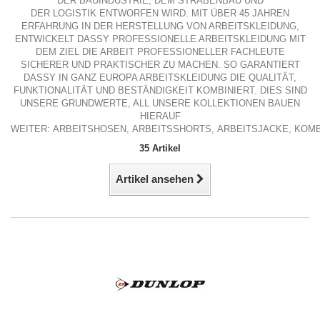
DER
BAUINDUSTRIE
, DEM
STRAΒENBAU
UND
DER
LOGISTIK
ENTWORFEN WIRD. MIT ÜBER 45 JAHREN
ERFAHRUNG IN DER HERSTELLUNG VON ARBEITSKLEIDUNG,
ENTWICKELT DASSY PROFESSIONELLE ARBEITSKLEIDUNG MIT
DEM ZIEL DIE ARBEIT PROFESSIONELLER FACHLEUTE
SICHERER UND PRAKTISCHER ZU MACHEN. SO GARANTIERT
DASSY IN GANZ EUROPA ARBEITSKLEIDUNG DIE QUALITÄT,
FUNKTIONALITÄT UND BESTÄNDIGKEIT KOMBINIERT. DIES SIND
UNSERE
GRUNDWERTE
, ALL UNSERE KOLLEKTIONEN BAUEN
HIERAUF
WEITER:
ARBEITSHOSEN
,
ARBEITSSHORTS
,
ARBEITSJACKE
,
KOMB
35 Artikel
Artikel ansehen