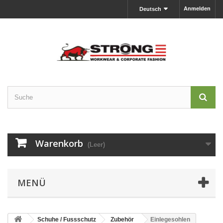
Anmelden
Deutsch
Warenkorb
(Leer)
MENÜ
Schuhe / Fussschutz
Zubehör
Einlegesohlen