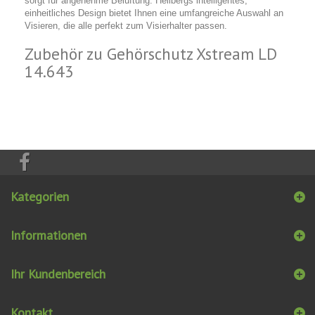
sorgt für angenehme Belüftung. Hellbergs intelligentes,
einheitliches Design bietet Ihnen eine umfangreiche Auswahl an
Visieren, die alle perfekt zum Visierhalter passen.
Zubehör zu Gehörschutz Xstream LD
14.643
Kategorien
Informationen
Ihr Kundenbereich
Kontakt